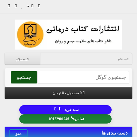
جستجو
جستجو
0 محصول - 0 تومان
⬆
سبد خرید
📞
تماس
09122901246
دسته بندی ها
منو