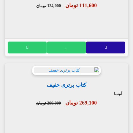
111,600 تومان
124,000 تومان
کتاب برتری خفیف
آتیسا
269,100 تومان
299,000 تومان