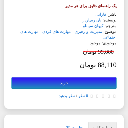
یک راهنمای دقیق برای هر مدیر
ناشر:
فارابی
نویسنده:
یان ریچاردز
مترجم:
کیوان سپانلو
موضوع:
مدیریت و رهبری
-
مهارت های فردی
-
مهارت های
اجتماعی
موجودی: موجود
99,000 تومان
88,110 تومان
خرید
0 نظر
/
نظر بدهید
درباره کتاب
نظرات (0)