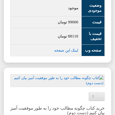
وضعیت
موجود
موجودی
قیمت
99000
تومان
قیمت با
88110
تومان
تخفیف
صفحه وب
لینک این صفحه
افزودن به لیست دلخواه
مقایسه این محصول
خرید کتاب چگونه مطالب خود را به طور موفقیت آمیز
بیان کنیم (دست دوم)