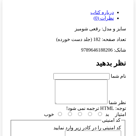
درباره کتاب
نظرات (0)
سایز و مدل: رقعی شومیز
تعداد صفحه: 182 (جلد دست خورده)
شابک: 9789646188206
نظر بدهید
نام شما
نظر شما
توجه:
HTML ترجمه نمی شود!
امتیاز
بد
خوب
کد امنیتی
کد امنیتی را در کادر زیر وارد نمایید