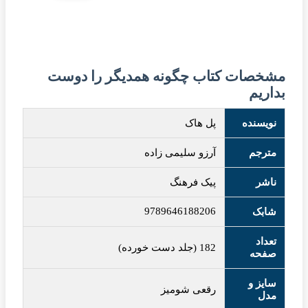
مشخصات کتاب چگونه همدیگر را دوست
بداریم
نویسنده
پل هاک
مترجم
آرزو سلیمی زاده
ناشر
پیک فرهنگ
9789646188206
شابک
تعداد
182 (جلد دست خورده)
صفحه
سایز و
رقعی شومیز
مدل