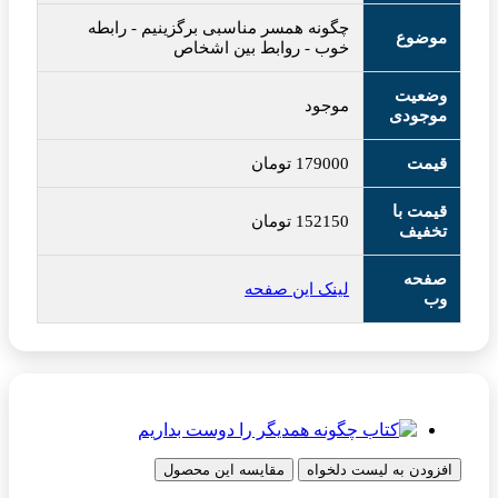
چگونه همسر مناسبی برگزینیم
-
رابطه
موضوع
خوب
-
روابط بین اشخاص
وضعیت
موجود
موجودی
قیمت
179000
تومان
قیمت با
152150
تومان
تخفیف
صفحه
لینک این صفحه
وب
افزودن به لیست دلخواه
مقایسه این محصول