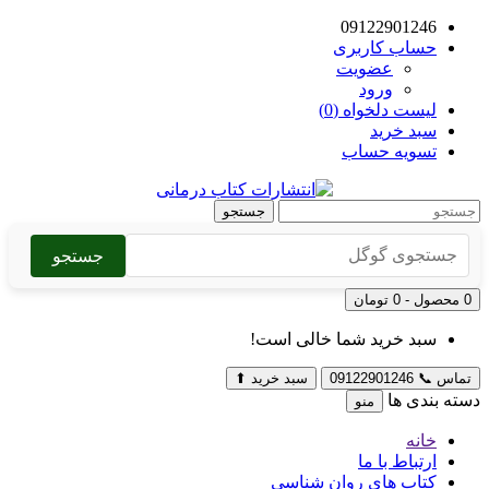
09122901246
حساب کاربری
عضویت
ورود
لیست دلخواه (0)
سبد خرید
تسویه حساب
جستجو
جستجو
0 محصول - 0 تومان
سبد خرید شما خالی است!
تماس
📞
09122901246
سبد خرید
⬆
دسته بندی ها
منو
خانه
ارتباط با ما
کتاب های روان شناسی