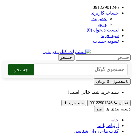
09122901246
حساب کاربری
عضویت
ورود
لیست دلخواه (0)
سبد خرید
تسویه حساب
جستجو
جستجو
0 محصول - 0 تومان
سبد خرید شما خالی است!
تماس
📞
09122901246
سبد خرید
⬆
دسته بندی ها
منو
خانه
ارتباط با ما
کتاب های روان شناسی