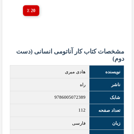
20 ٪
مشخصات کتاب کار آناتومی انسانی (دست
دوم)
نویسنده
هادی میری
ناشر
راه
9786005072389
شابک
112
تعداد صفحه
زبان
فارسی