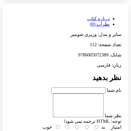
درباره کتاب
نظرات (0)
سایز و مدل: وزیری شومیز
تعداد صفحه: 112
شابک: 9786005072389
زبان: فارسی
نظر بدهید
نام شما
نظر شما
توجه:
HTML ترجمه نمی شود!
امتیاز
بد
خوب