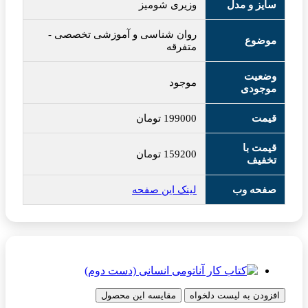
سایز و مدل
وزیری شومیز
روان شناسی و آموزشی تخصصی
-
موضوع
متفرقه
وضعیت
موجود
موجودی
قیمت
199000
تومان
قیمت با
159200
تومان
تخفیف
صفحه وب
لینک این صفحه
افزودن به لیست دلخواه
مقایسه این محصول