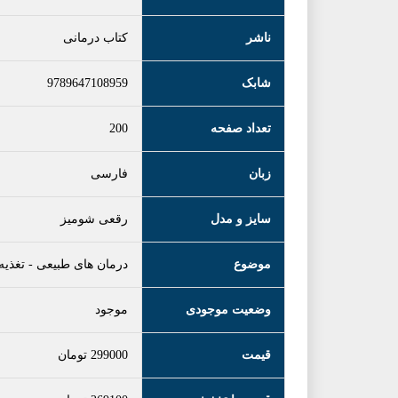
ناشر
کتاب درمانی
شابک
9789647108959
تعداد صفحه
200
زبان
فارسی
سایز و مدل
رقعی شومیز
موضوع
درمان های طبیعی
-
تغذیه
وضعیت موجودی
موجود
قیمت
299000
تومان