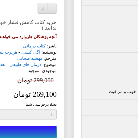
افزودن به لیست دلخواه
مقایسه این محصول
خرید کتاب کاهش فشار خون ب
بدانید )
آنچه پزشکان هاروارد می خواهند 
ناشر:
کتاب درمانی
نویسنده:
آگی کیسی
-
هربرت بن
مترجم:
مهشید صحابی
موضوع:
درمان های طبیعی
-
تغذ
موجودی: موجود
299,000 تومان
 خوب و مراقبت
269,100 تومان
تعداد درخواستی شما