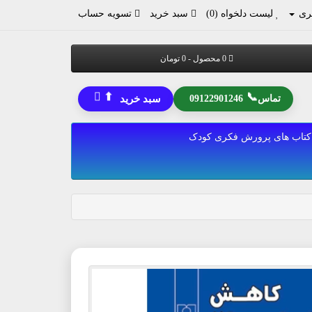
ری
لیست دلخواه (0)
سبد خرید
تسویه حساب
0 محصول - 0 تومان
⬆
📞
تماس
09122901246
سبد خرید
کتاب های پرورش فکری کودک