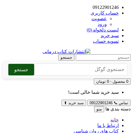
09122901246
حساب کاربری
عضویت
ورود
لیست دلخواه (0)
سبد خرید
تسویه حساب
جستجو
جستجو
0 محصول - 0 تومان
سبد خرید شما خالی است!
تماس
📞
09122901246
سبد خرید
⬆
دسته بندی ها
منو
خانه
ارتباط با ما
کتاب های روان شناسی