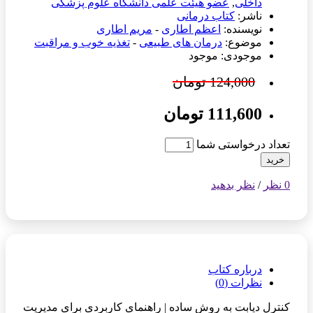
داخلی
,
عضو هیئت علمی دانشگاه علوم پزشکی
ناشر:
کتاب درمانی
نویسنده:
اعظم اطاری
-
مریم اطاری
موضوع:
درمان های طبیعی
-
تغذیه خوب و مراقبت
موجودی: موجود
124,000 تومان
111,600 تومان
تعداد درخواستی شما
خرید
0 نظر
/
نظر بدهید
درباره کتاب
نظرات (0)
کنترل دیابت به روش ساده | راهنمای کاربردی برای مدیریت