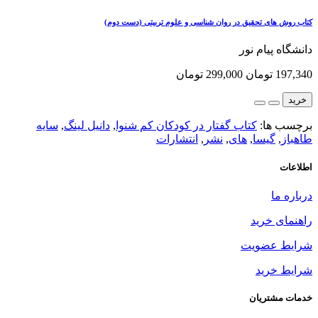
کتاب روش های تحقیق در روان شناسی و علوم تربیتی (دست دوم)
دانشگاه پیام نور
197,340 تومان
299,000 تومان
خرید
برچسب ها:
کتاب گفتار در کودکان کم شنوا
,
دانیل لینگ
,
سایه
طاهباز
,
گیسا
,
های
,
نشر
,
انتشارات
اطلاعات
درباره ما
راهنمای خرید
شرایط عضویت
شرایط خرید
خدمات مشتریان