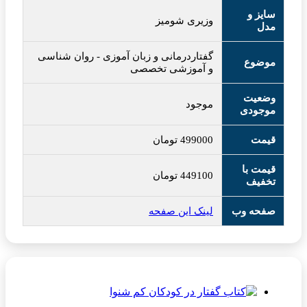
سایز و
وزیری شومیز
مدل
گفتاردرمانی و زبان آموزی
-
روان شناسی
موضوع
و آموزشی تخصصی
وضعیت
موجود
موجودی
قیمت
499000
تومان
قیمت با
449100
تومان
تخفیف
صفحه وب
لینک این صفحه