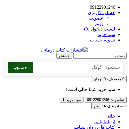
09122901246
حساب کاربری
عضویت
ورود
لیست دلخواه (0)
سبد خرید
تسویه حساب
جستجو
جستجو
0 محصول - 0 تومان
سبد خرید شما خالی است!
تماس
📞
09122901246
سبد خرید
⬆
دسته بندی ها
منو
خانه
ارتباط با ما
کتاب های روان شناسی