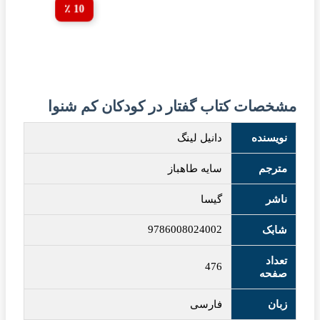
10 ٪
مشخصات کتاب گفتار در کودکان کم شنوا
نویسنده
دانیل لینگ
مترجم
سایه طاهباز
ناشر
گیسا
9786008024002
شابک
تعداد
476
صفحه
زبان
فارسی