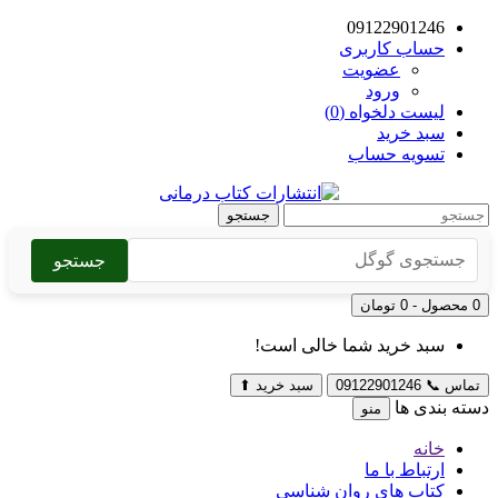
09122901246
حساب کاربری
عضویت
ورود
لیست دلخواه (0)
سبد خرید
تسویه حساب
جستجو
جستجو
0 محصول - 0 تومان
سبد خرید شما خالی است!
تماس
📞
09122901246
سبد خرید
⬆
دسته بندی ها
منو
خانه
ارتباط با ما
کتاب های روان شناسی