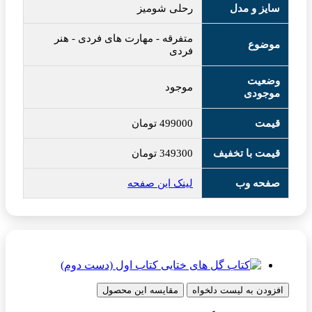
سایز و مدل
رحلی شومیز
متفرقه
-
مهارت های فردی
-
هنر
موضوع
فردی
وضعیت
موجود
موجودی
قیمت
499000
تومان
قیمت با تخفیف
349300
تومان
صفحه وب
لینک این صفحه
افزودن به لیست دلخواه
مقایسه این محصول