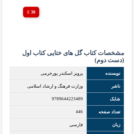
30 ٪
مشخصات کتاب گل های ختایی کتاب اول
(دست دوم)
نویسنده
پرویز اسکندر پورخرمی
ناشر
وزارت فرهنگ و ارشاد اسلامی
9789644223489
شابک
446
تعداد صفحه
زبان
فارسی