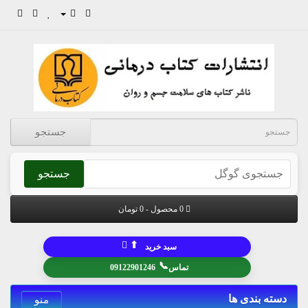
جستجو
جستجو
0 محصول - 0 تومان
⬆
سبد خرید
📞
تماس
09122901246
دسته بندی ها
منو