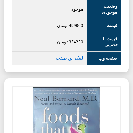
وضعیت
موجود
موجودی
قیمت
499000
تومان
قیمت با
374250
تومان
تخفیف
صفحه وب
لینک این صفحه