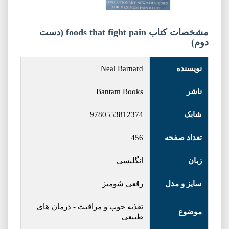
مشخصات کتاب foods that fight pain (دست
دوم)
نویسنده
Neal Barnard
ناشر
Bantam Books
شابک
9780553812374
تعداد صفحه
456
زبان
انگلیسی
سایز و مدل
رقعی شومیز
تغذیه خوب و مراقبت
-
درمان های
موضوع
طبیعی