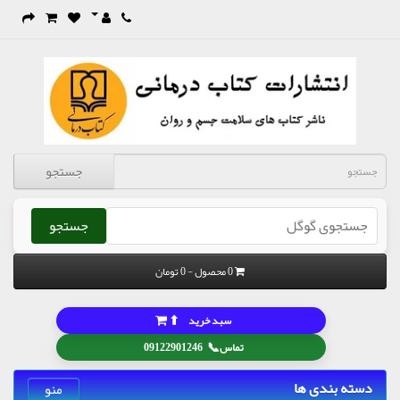
جستجو
جستجو
0 محصول - 0 تومان
⬆
سبد خرید
📞
تماس
09122901246
دسته بندی ها
منو