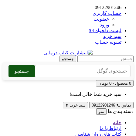
09122901246
حساب کاربری
عضویت
ورود
لیست دلخواه (0)
سبد خرید
تسویه حساب
جستجو
جستجو
0 محصول - 0 تومان
سبد خرید شما خالی است!
تماس
📞
09122901246
سبد خرید
⬆
دسته بندی ها
منو
خانه
ارتباط با ما
کتاب های روان شناسی