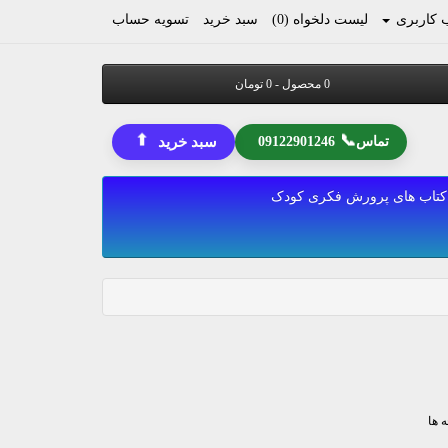
کاربری
لیست دلخواه (0)
سبد خرید
تسویه حساب
0 محصول - 0 تومان
⬆
📞
تماس
09122901246
سبد خرید
کتاب های پرورش فکری کودک
 ها