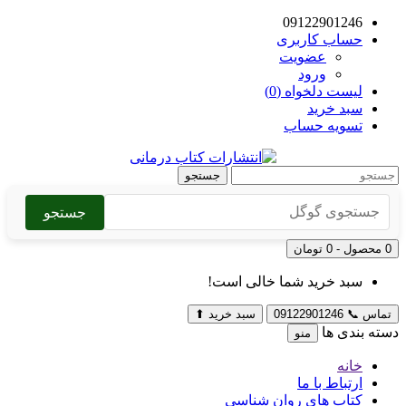
09122901246
حساب کاربری
عضویت
ورود
لیست دلخواه (0)
سبد خرید
تسویه حساب
جستجو
جستجو
0 محصول - 0 تومان
سبد خرید شما خالی است!
تماس
📞
09122901246
سبد خرید
⬆
دسته بندی ها
منو
خانه
ارتباط با ما
کتاب های روان شناسی