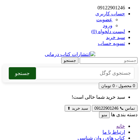
09122901246
حساب کاربری
عضویت
ورود
لیست دلخواه (0)
سبد خرید
تسویه حساب
جستجو
جستجو
0 محصول - 0 تومان
سبد خرید شما خالی است!
تماس
📞
09122901246
سبد خرید
⬆
دسته بندی ها
منو
خانه
ارتباط با ما
کتاب های روان شناسی