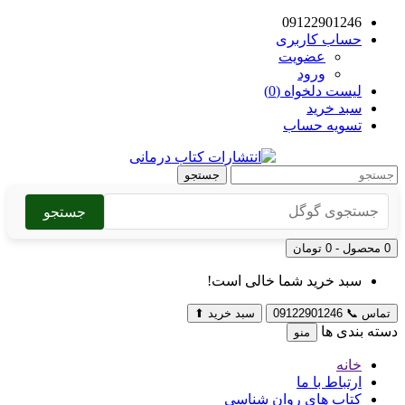
09122901246
حساب کاربری
عضویت
ورود
لیست دلخواه (0)
سبد خرید
تسویه حساب
جستجو
جستجو
0 محصول - 0 تومان
سبد خرید شما خالی است!
تماس
📞
09122901246
سبد خرید
⬆
دسته بندی ها
منو
خانه
ارتباط با ما
کتاب های روان شناسی