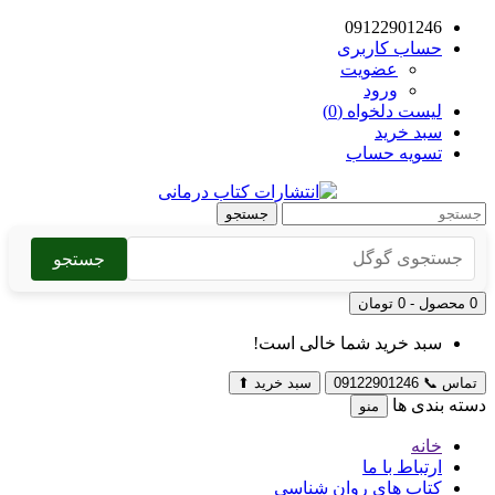
09122901246
حساب کاربری
عضویت
ورود
لیست دلخواه (0)
سبد خرید
تسویه حساب
جستجو
جستجو
0 محصول - 0 تومان
سبد خرید شما خالی است!
تماس
📞
09122901246
سبد خرید
⬆
دسته بندی ها
منو
خانه
ارتباط با ما
کتاب های روان شناسی