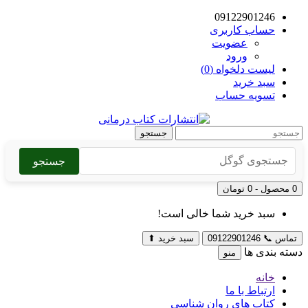
09122901246
حساب کاربری
عضویت
ورود
لیست دلخواه (0)
سبد خرید
تسویه حساب
جستجو
جستجو
0 محصول - 0 تومان
سبد خرید شما خالی است!
تماس
📞
09122901246
سبد خرید
⬆
دسته بندی ها
منو
خانه
ارتباط با ما
کتاب های روان شناسی