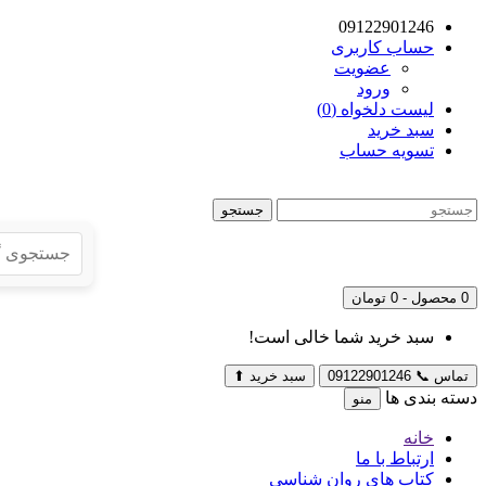
09122901246
حساب کاربری
عضویت
ورود
لیست دلخواه (0)
سبد خرید
تسویه حساب
جستجو
0 محصول - 0 تومان
سبد خرید شما خالی است!
تماس
📞
09122901246
سبد خرید
⬆
دسته بندی ها
منو
خانه
ارتباط با ما
کتاب های روان شناسی