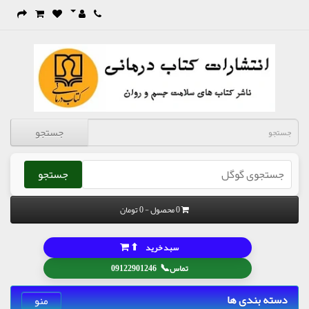
جستجو
جستجو
0 محصول - 0 تومان
⬆
سبد خرید
📞
تماس
09122901246
دسته بندی ها
منو