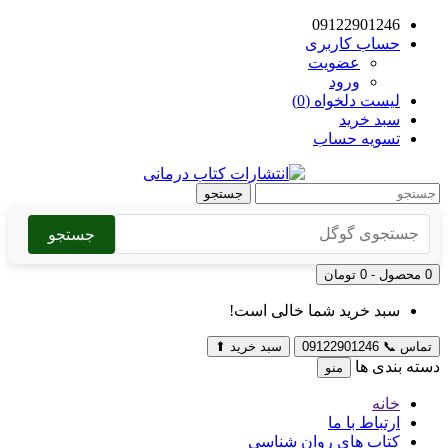
09122901246
حساب کاربری
عضویت
ورود
لیست دلخواه (0)
سبد خرید
تسویه حساب
جستجو
جستجو
0 محصول - 0 تومان
سبد خرید شما خالی است!
تماس
📞
09122901246
سبد خرید
⬆
دسته بندی ها
منو
خانه
ارتباط با ما
کتاب های روان شناسی