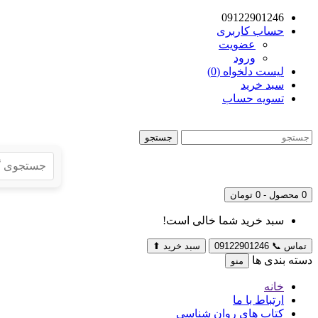
09122901246
حساب کاربری
عضویت
ورود
لیست دلخواه (0)
سبد خرید
تسویه حساب
جستجو
0 محصول - 0 تومان
سبد خرید شما خالی است!
تماس
📞
09122901246
سبد خرید
⬆
دسته بندی ها
منو
خانه
ارتباط با ما
کتاب های روان شناسی