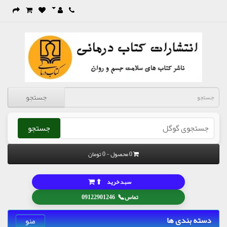
جستجو
جستجو
0 محصول - 0 تومان
⬆
سبد خرید
📞
تماس
09122901246
دسته بندی ها
منو