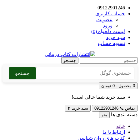
09122901246
حساب کاربری
عضویت
ورود
لیست دلخواه (0)
سبد خرید
تسویه حساب
جستجو
جستجو
0 محصول - 0 تومان
سبد خرید شما خالی است!
تماس
📞
09122901246
سبد خرید
⬆
دسته بندی ها
منو
خانه
ارتباط با ما
کتاب های روان شناسی