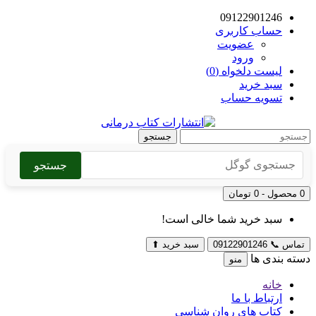
09122901246
حساب کاربری
عضویت
ورود
لیست دلخواه (0)
سبد خرید
تسویه حساب
جستجو
جستجو
0 محصول - 0 تومان
سبد خرید شما خالی است!
تماس
📞
09122901246
سبد خرید
⬆
دسته بندی ها
منو
خانه
ارتباط با ما
کتاب های روان شناسی