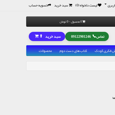
ربری
لیست دلخواه (0)
سبد خرید
تسویه حساب
0 محصول - 0 تومان
⬆
📞
سبد خرید
تماس
09122901246
رش فکری کودک
کتاب های دست دوم
محصولات
ها