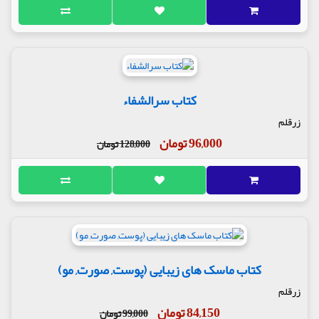
کتاب سرالشفاء
زرقلم
96,000 تومان
128,000 تومان
کتاب ماسک های زیبایی (پوست, صورت, مو)
زرقلم
84,150 تومان
99,000 تومان