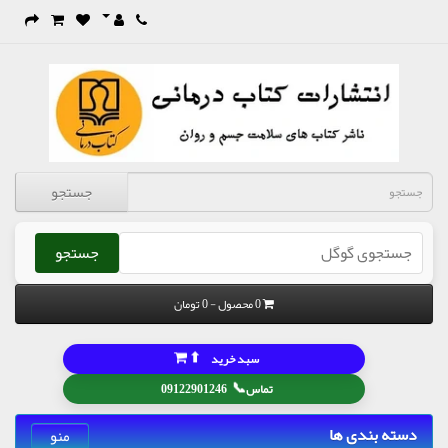
جستجو
جستجو
0 محصول - 0 تومان
⬆
سبد خرید
📞
تماس
09122901246
دسته بندی ها
منو