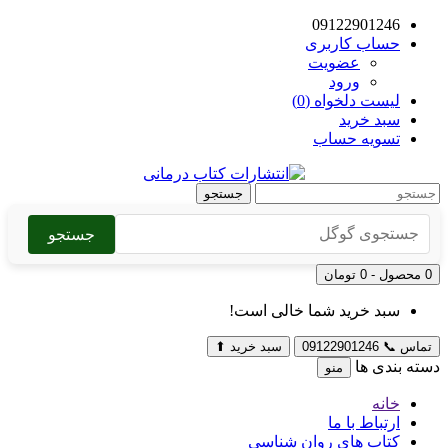
09122901246
حساب کاربری
عضویت
ورود
لیست دلخواه (0)
سبد خرید
تسویه حساب
جستجو
جستجو
0 محصول - 0 تومان
سبد خرید شما خالی است!
تماس
📞
09122901246
سبد خرید
⬆
دسته بندی ها
منو
خانه
ارتباط با ما
کتاب های روان شناسی