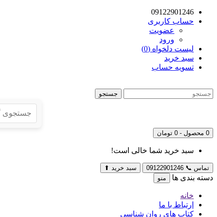
09122901246
حساب کاربری
عضویت
ورود
لیست دلخواه (0)
سبد خرید
تسویه حساب
جستجو
0 محصول - 0 تومان
سبد خرید شما خالی است!
تماس
📞
09122901246
سبد خرید
⬆
دسته بندی ها
منو
خانه
ارتباط با ما
کتاب های روان شناسی