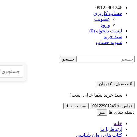
09122901246
حساب کاربری
عضویت
ورود
لیست دلخواه (0)
سبد خرید
تسویه حساب
جستجو
0 محصول - 0 تومان
سبد خرید شما خالی است!
تماس
📞
09122901246
سبد خرید
⬆
دسته بندی ها
منو
خانه
ارتباط با ما
کتاب های روان شناسی