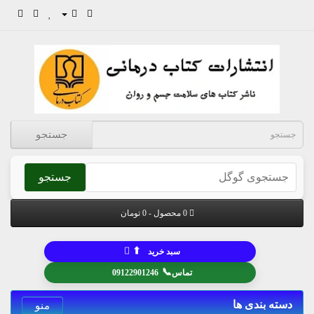
جستجو
جستجو
0 محصول - 0 تومان
⬆
سبد خرید
📞
تماس
09122901246
دسته بندی ها
منو