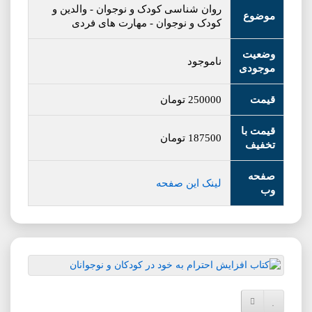
روان شناسی کودک و نوجوان
-
والدین و
موضوع
کودک و نوجوان
-
مهارت های فردی
وضعیت
ناموجود
موجودی
قیمت
250000
تومان
قیمت با
187500
تومان
تخفیف
صفحه
لینک این صفحه
وب
افزودن به لیست دلخواه
مقایسه این محصول