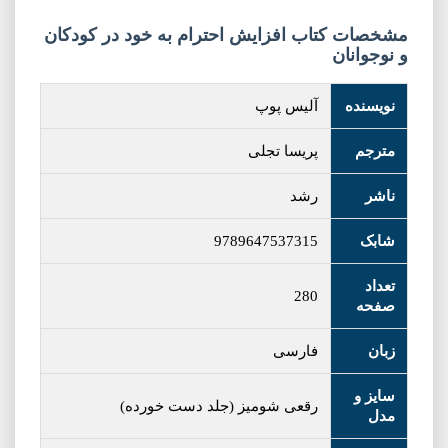
مشخصات کتاب افزایش احترام به خود در کودکان
و نوجوانان
نویسنده
آلیس پوپ
مترجم
پریسا تجلی
ناشر
رشد
شابک
9789647537315
تعداد
280
صفحه
زبان
فارسی
سایز و
رقعی شومیز (جلد دست خورده)
مدل