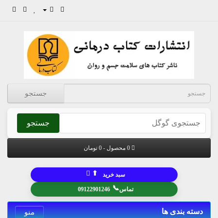
جستجو
جستجو
0 محصول - 0 تومان
⬆
سبد خرید
📞
تماس
09122901246
دسته بندی ها
منو