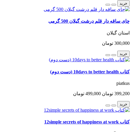
خرید
چای ساقه دار قلم درشت گیلان 500 گرمی
استان گیلان
300,000 تومان
خرید
کتاب 10days to better health (دست دوم)
piatkus
399,200 تومان
499,000 تومان
خرید
کتاب 12simple secrets of happiness at work