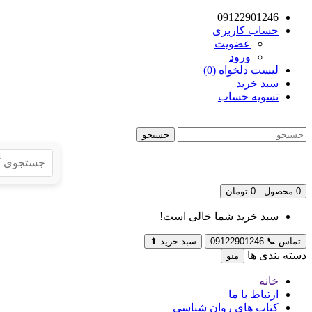
09122901246
حساب کاربری
عضویت
ورود
لیست دلخواه (0)
سبد خرید
تسویه حساب
جستجو
0 محصول - 0 تومان
سبد خرید شما خالی است!
تماس
📞
09122901246
سبد خرید
⬆
دسته بندی ها
منو
خانه
ارتباط با ما
کتاب های روان شناسی