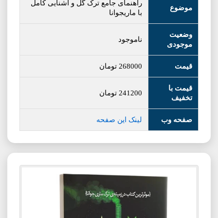
راهنمای جامع ترک گل و آشنایی کامل
موضوع
با ماریجوانا
وضعیت
ناموجود
موجودی
قیمت
268000
تومان
قیمت با
241200
تومان
تخفیف
صفحه وب
لینک این صفحه