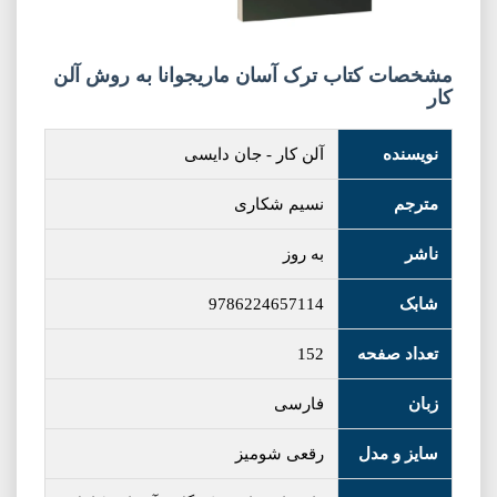
مشخصات کتاب ترک آسان ماریجوانا به روش آلن
کار
نویسنده
آلن کار
-
جان دایسی
مترجم
نسیم شکاری
ناشر
به روز
شابک
9786224657114
تعداد صفحه
152
زبان
فارسی
سایز و مدل
رقعی شومیز