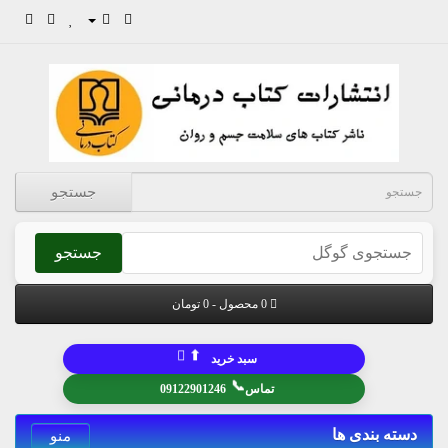
جستجو
جستجو
0 محصول - 0 تومان
⬆
سبد خرید
📞
تماس
09122901246
دسته بندی ها
منو