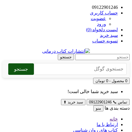
09122901246
حساب کاربری
عضویت
ورود
لیست دلخواه (0)
سبد خرید
تسویه حساب
جستجو
جستجو
0 محصول - 0 تومان
سبد خرید شما خالی است!
تماس
📞
09122901246
سبد خرید
⬆
دسته بندی ها
منو
خانه
ارتباط با ما
کتاب های روان شناسی